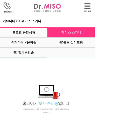
커뮤니티 > > 페이스 스키니
프로필 동안성형
페이스 스키니
슈퍼파워 V윤곽술
4D볼륨 실리프팅
4D 입체동안술