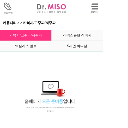
커뮤니티 > > 카복시/고주파/저주파
카복시/고주파/저주파
라펙스큐틴 레이저
엑실리스 벨트
S라인 바디실