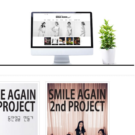
티
닥터미소 소개
닥터미소 소개
트
-닥터미소 소개
사항
-의료진 소개
전후 갤러리
-진료안내/오시는 길
후기
-병원 둘러보기
스토리
-제휴업체 소개
셀카 다이어리
보도
회원 서비스
 With STAR
로그인
예약
인상담
회원가입
상담
개인정보 취급방침
상담
사이트 이용약관
후 주의사항
 프로모션
포유
일어게인
모션 이벤트
소 TV