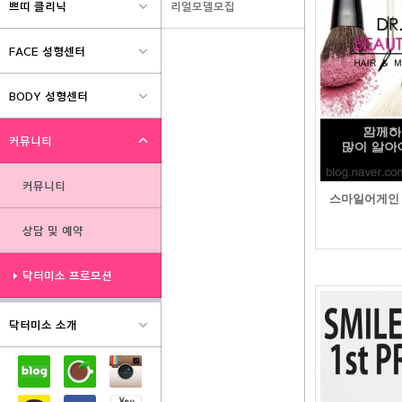
-연어물광주사
매디컬에스테틱
-여드름흉터케어
-미백케어
-리프팅탄력케어
스페셜 프로그램
-VIP케어
-맨즈케어
-웨딩케어
-프로필케어
스마일어게인 
제모 프로그램
-닥터미소 제모