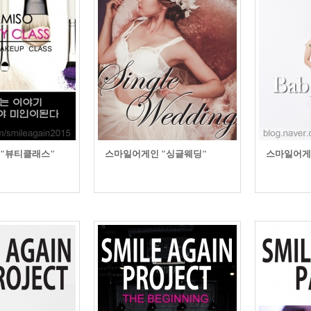
-미스코
-닥터
라인업 바디성형
-슈퍼하이코
-리얼
-스키니 종아리성형
-슈퍼미쥬코
-힙업성형
FACE LINE 교정
비수술 체형교정
-대용량 돌깍주사
-카복시/고주파/저주파
-붓기 없는 윤곽주사
-라펙스큐틴 레이저
-윤곽톡신
-엑실리스 벨트
-대용량 아큐주사
-S라인 바디실
-밴딩주사
빠른 주사시술
-바디 돌깍주사
"뷰티클래스"
스마일어게인 "싱글웨딩"
스마일어게
-코르셋주사
-S-슬림주사
제모 프로그램
-닥터미소 제모