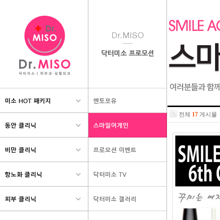
항노화 클리닉
피부 클리닉
쁘띠 클리닉
퍼팩트 포커싱 리프팅
여드름/흉터/모공
보톡스/필러
-타임 Back 리프팅
-매끈 도자기피부 만들기
-베이비페이스 만
-Slim UP 리프팅
-레가토2
-닥터미소 보톡스
-CO2프락셀
-닥터미소 필러
줄기세포 프로그램
-알레그로
-자가혈필러
-줄기세포 치료
-스펙트라필
-눈가동안술
-줄기세포 지방이식
-여드름 필링
-왕눈이 주사
-PDT
-더모톡신
동안피부 프로그램
-가슴필러
-아기물광주사
기미/잡티/미백
-연어물광주사
전체
17
게시물
-하얀 눈꽃얼굴 만들기
쁘띠 코성형
-광수분최강 어게인필
-레이저토닝
-미스코
-My Secret 동안술
-APL
-슈퍼하이코
-미백필링
-슈퍼미쥬코
안티에이징 프로젝트
-성장호르몬주사
리프팅/탄력
-스마일어게인 칵테일주사
-탱탱 모찌피부 만들기
-울트라스킨
-엑실리스 엘리트
-물방울리프팅
-더모톡신
-아기물광주사