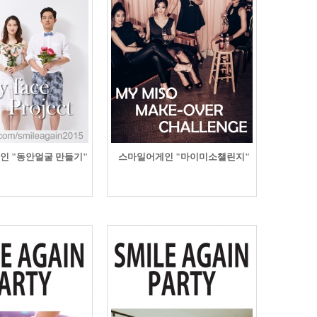
미소 갤러리
모델모집
인 "동안얼굴 만들기"
스마일어게인 "마이미소챌린지"