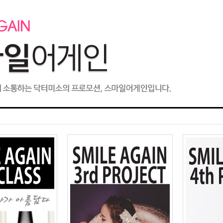
FACE 성형센터
BODY 성형센터
커뮤니
지방이식
S라인 지방흡입
커뮤니티
들기
-물방울 지방이식
-3D 대용량지방흡입
-이벤
-본터치 지방이식
-3D 미니지방흡입
-공지
-줄기세포 지방이식
-포인트 지방흡입 : 쫙빼주
-시술
사
-시술 
FACE 스페셜
-리얼
스페셜 BODY 프로그램
-프로필 동안성형
-리얼
-3-STEP 팻다운 프로그램
-페이스 스키니
-언론
-지방흡입 후 탄력강화 프
-슈퍼파워 V윤곽술
로그램
-닥터미소
-4D볼륨 실리프팅
-파워라펙스 다이어트
-4D 입체동안술
상담 및 
-슈퍼슬림벨트 다이어트
-온라
-닥터미소 팻킬
스피드 FACE 성형
-전화
-코르셋 다이어트
-쌍꺼풀성형
-카톡
-미소라인 프로그램
-눈가동안술
-FAQ
-왕눈이주사
-시술
가슴성형
-실리프팅
-볼륨가슴 만들기
닥터미소
-닥터미소 보톡스
-바스트UP 리프팅
-멘토
-닥터미소 필러
-유두성형
-스마
-보조개 성형
-부유방/여유증
-프로
-가슴필러
쁘띠 코성형
-닥터미