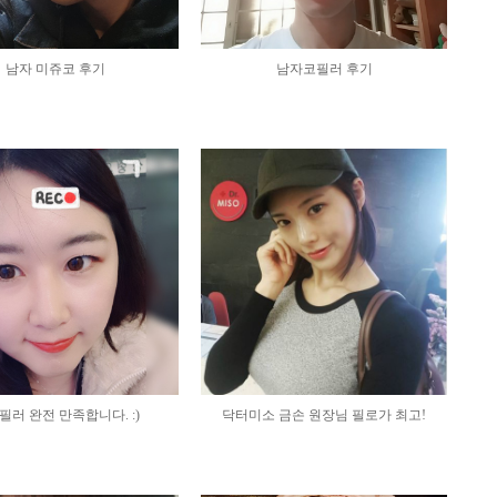
미소 갤러리
모델모집
남자 미쥬코 후기
남자코필러 후기
필러 완전 만족합니다. :)
닥터미소 금손 원장님 필로가 최고!