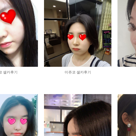
코 셀카후기
미쥬코 셀카후기