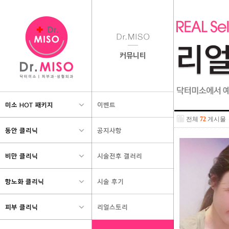
항노화 클리닉
피부 클리닉
쁘띠 클리닉
퍼팩트 포커싱 리프팅
여드름/흉터/모공
보톡스/필러
-타임 Back 리프팅
-매끈 도자기피부 만들기
-베이비페이스 만
-Slim UP 리프팅
-레가토2
-닥터미소 보톡스
-CO2프락셀
-닥터미소 필러
줄기세포 프로그램
-알레그로
-자가혈필러
-줄기세포 치료
-스펙트라필
-눈가동안술
-줄기세포 지방이식
-여드름 필링
-왕눈이 주사
-PDT
-더모톡신
동안피부 프로그램
-가슴필러
-아기물광주사
기미/잡티/미백
-연어물광주사
전체
72
게시물
-하얀 눈꽃얼굴 만들기
쁘띠 코성형
-광수분최강 어게인필
-레이저토닝
-미스코
-My Secret 동안술
-APL
-슈퍼하이코
-미백필링
-슈퍼미쥬코
안티에이징 프로젝트
-성장호르몬주사
리프팅/탄력
-스마일어게인 칵테일주사
-탱탱 모찌피부 만들기
-울트라스킨
-엑실리스 엘리트
-물방울리프팅
-더모톡신
-아기물광주사