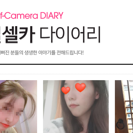
FACE 성형센터
BODY 성형센터
커뮤니
지방이식
S라인 지방흡입
커뮤니티
들기
-물방울 지방이식
-3D 대용량지방흡입
-이벤
-본터치 지방이식
-3D 미니지방흡입
-공지
-줄기세포 지방이식
-포인트 지방흡입 : 쫙빼주
-시술
사
-시술 
FACE 스페셜
-리얼
스페셜 BODY 프로그램
-프로필 동안성형
-리얼
-3-STEP 팻다운 프로그램
-페이스 스키니
-언론
-지방흡입 후 탄력강화 프
-슈퍼파워 V윤곽술
로그램
-닥터미소
-4D볼륨 실리프팅
-파워라펙스 다이어트
-4D 입체동안술
상담 및 
-슈퍼슬림벨트 다이어트
-온라
-닥터미소 팻킬
스피드 FACE 성형
-전화
-코르셋 다이어트
-쌍꺼풀성형
-카톡
-미소라인 프로그램
-눈가동안술
-FAQ
-왕눈이주사
-시술
가슴성형
-실리프팅
-볼륨가슴 만들기
닥터미소
-닥터미소 보톡스
-바스트UP 리프팅
-멘토
-닥터미소 필러
-유두성형
-스마
-보조개 성형
-부유방/여유증
-프로
-가슴필러
쁘띠 코성형
-닥터미