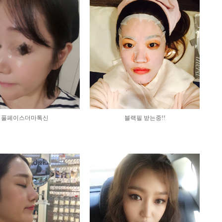
풀페이스더마톡신
블랙필 받는중!!