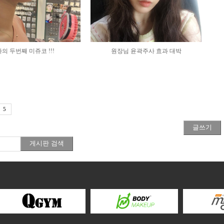
의 두번째 미쥬코 !!!
원장님 윤곽주사 효과 대박
5