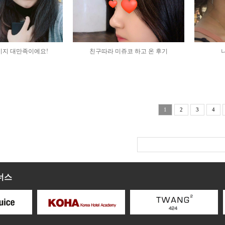
지 대만족이에요!
친구따라 미쥬코 하고 온 후기
나
1
2
3
4
너스