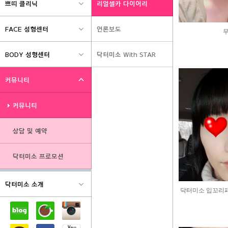
-연어물광주사
매디컬에스테틱
-여드름흉터케어
-미백케어
-리프팅탄력케어
스페셜 프로그램
-VIP케어
-맨즈케어
-웨딩케어
-프로필케어
제모 프로그램
-닥터미소 제모
닥터미소 입꼬리