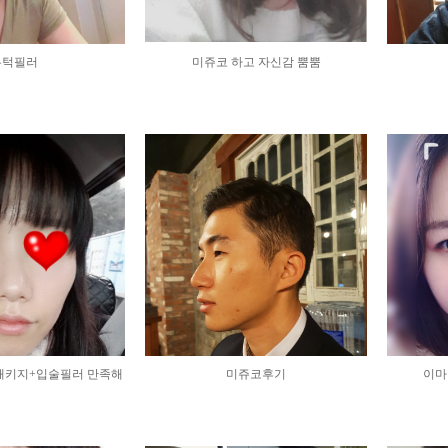
-미스코
-닥터
라인업 바디성형
-슈퍼하이코
-리얼
-스키니 종아리성형
-슈퍼미쥬코
-힙업성형
무턱필러
미쥬코 하고 자신감 뿜뿜
FACE LINE 교정
비수술 체형교정
-대용량 돌깍주사
-카복시/고주파/저주파
-붓기 없는 윤곽주사
-라펙스큐틴 레이저
-윤곽톡신
-엑실리스 벨트
-대용량 아큐주사
-S라인 바디실
-밴딩주사
빠른 주사시술
-바디 돌깍주사
-코르셋주사
-S-슬림주사
제모 프로그램
-닥터미소 제모
패키지+입술필러 만족해
미쥬코후기
이마
요.