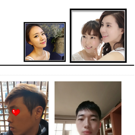
티
닥터미소 소개
닥터미소 소개
트
-닥터미소 소개
사항
-의료진 소개
전후 갤러리
-진료안내/오시는 길
후기
-병원 둘러보기
스토리
-제휴업체 소개
셀카 다이어리
보도
회원 서비스
 With STAR
로그인
예약
인상담
회원가입
상담
개인정보 취급방침
상담
사이트 이용약관
후 주의사항
 프로모션
포유
일어게인
모션 이벤트
소 TV