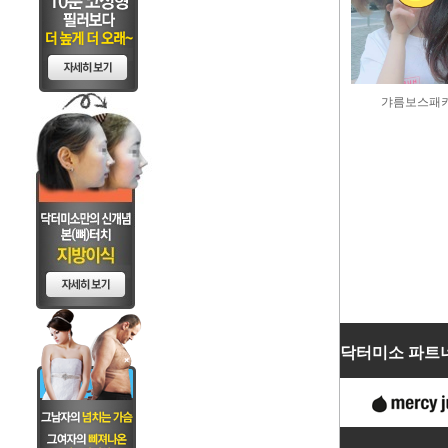
갸름보스패키
닥터미소 파트