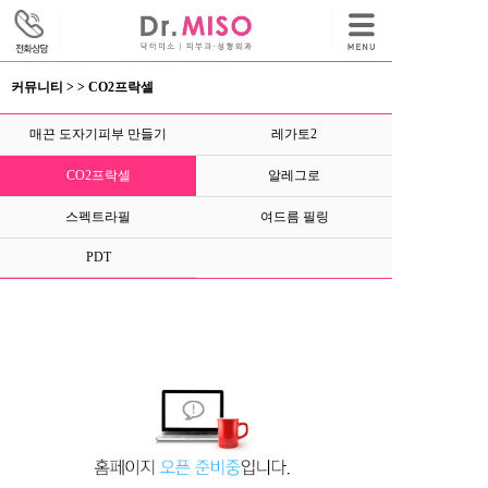
커뮤니티 > > CO2프락셀
매끈 도자기피부 만들기
레가토2
CO2프락셀
알레그로
스펙트라필
여드름 필링
PDT