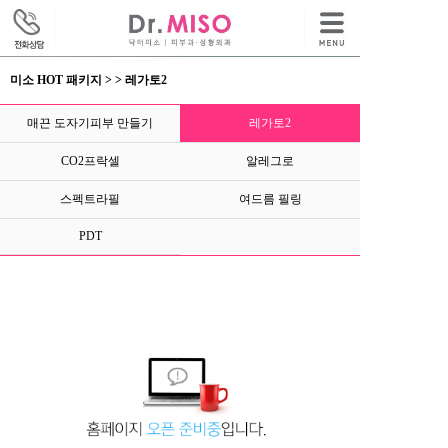
미소 HOT 패키지 > > 레가토2
매끈 도자기피부 만들기
레가토2
CO2프락셀
알레그로
스펙트라필
여드름 필링
PDT